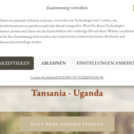
Zustimmung verwalten
Ihnen ein optimales Erlebnis zu bieten, verwenden wir Technologien wie Cookies, um
äteinformationen zu speichern und/oder darauf zuzugreifen. Wenn Sie diesen Technologien
immen, können wir Daten wie das Surfverhalten oder eindeutige IDs auf dieser Website verarbeite
n Sie Ihre Zustimmung nicht erteilen oder zurückziehen, können bestimmte Merkmale und
ktionen beeinträchtigt werden.
Das östliche Afrik
AKZEPTIEREN
ABLEHNEN
EINSTELLUNGEN ANSEHE
thiopien · Kenia · Oman · Sansibar
Cookie-Richtlinie
DATENSCHUTZ
IMPRESSUM
Tansania · Uganda
JETZT REISE ANFRAGE STARTEN
JETZT REISE ANFRAGE STARTEN