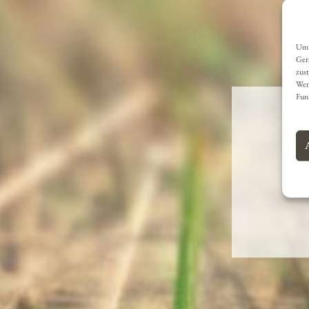
Um 
Ger
zust
Wen
Fun
Ä