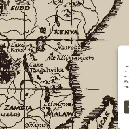
Um 
Ger
zust
Wen
Fun