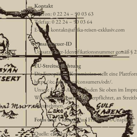
Kontakt
Telefon: 0 22 24 – 90 03 63
Telefax: 0 22 24 – 90 03 64
E-Mail: kontakt@afrika-reisen-exklusiv.com
Umsatzsteuer-ID
Umsatzsteuer-Identifikationsnummer gemäß § 2
EU-Streitschlichtung
Die Europäische Kommission stellt eine Plattfor
https://ec.europa.eu/consumers/odr/.
Unsere E-Mail-Adresse finden Sie oben im Impres
Wir sind nicht bereit oder verpflichtet, an Strei
teilzunehmen.
Fotos und Videos
©Paul Friedrich, ©Unsplash
Quelle: eRecht24