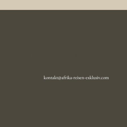
Afrika Reisen Exklusiv
Karl-Simrock-Str. 64b
D-53604 Bad Honnef / Rhein
Telefon (49) 0 22 24 - 90 03 63
Fax (49) 0 22 24 - 90 03 64
E-Mail:
kontakt@afrika-reisen-exklusiv.com