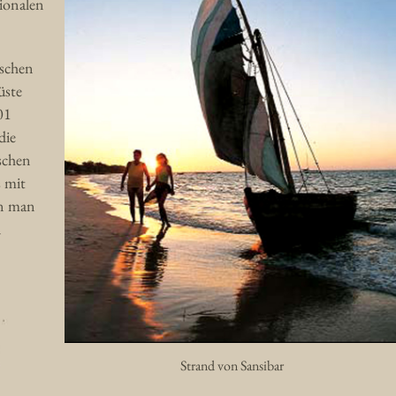
tionalen
ischen
üste
01
die
schen
 mit
nn man
n
Strand von Sansibar