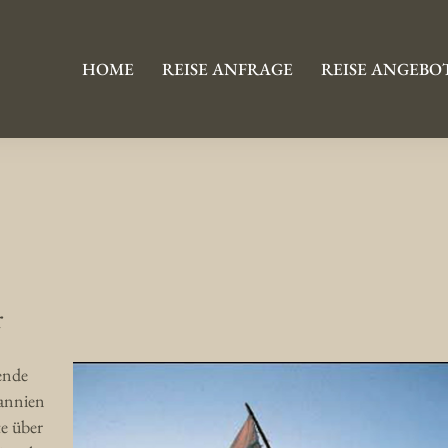
HOME
REISE ANFRAGE
REISE ANGEBO
r
ende
tannien
e über