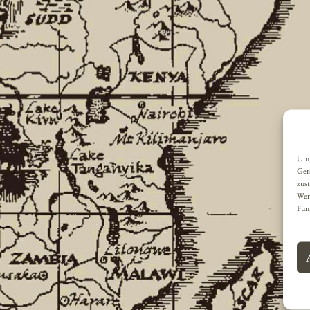
Um 
Ger
zust
Wen
Fun