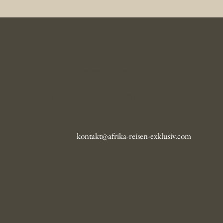
Afrika Reisen Exklusiv
Karl-Simrock-Str. 64b
D-53604 Bad Honnef / Rhein
Telefon (49) 0 22 24 - 90 03 63
Fax (49) 0 22 24 - 90 03 64
E-Mail:
kontakt@afrika-reisen-exklusiv.com