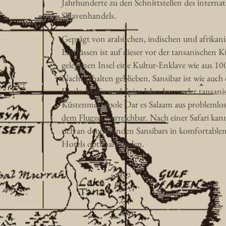
Jahrhunderte zu den Schnittstellen des interna
Sklavenhandels.
Geprägt von arabischen, indischen und afrikan
Einflüssen ist auf dieser vor der tansanischen K
gelegenen Insel eine Kultur-Enklave wie aus 10
Nacht erhalten geblieben. Sansibar ist wie auch 
Inseln Mafia und Spice Islands von der tansani
Küstenmetropole Dar es Salaam aus problemlos
dem Flugzeug erreichbar. Nach einer Safari ka
sich an den Stränden Sansibars in komfortable
Hotels optimal erholen.