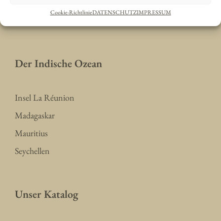
Simbabwe
Cookie-Richtlinie
DATENSCHUTZ
IMPRESSUM
Südafrika
Der Indische Ozean
Insel La Réunion
Madagaskar
Mauritius
Seychellen
Unser Katalog