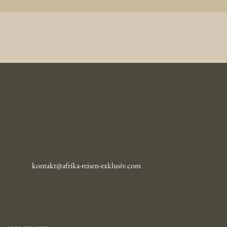
Afrika Reisen Exklusiv
Karl-Simrock-Str. 64b
D-53604 Bad Honnef / Rhein
Telefon (49) 0 22 24 - 90 03 63
Fax (49) 0 22 24 - 90 03 64
E-Mail:
kontakt@afrika-reisen-exklusiv.com