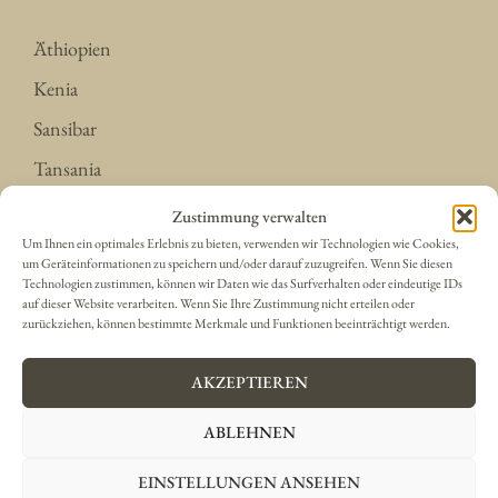
Äthiopien
Kenia
Sansibar
Tansania
Uganda
Zustimmung verwalten
Um Ihnen ein optimales Erlebnis zu bieten, verwenden wir Technologien wie Cookies,
um Geräteinformationen zu speichern und/oder darauf zuzugreifen. Wenn Sie diesen
Technologien zustimmen, können wir Daten wie das Surfverhalten oder eindeutige IDs
Das südliche Afrika
auf dieser Website verarbeiten. Wenn Sie Ihre Zustimmung nicht erteilen oder
zurückziehen, können bestimmte Merkmale und Funktionen beeinträchtigt werden.
Botsuana
AKZEPTIEREN
Namibia
ABLEHNEN
Sambia
EINSTELLUNGEN ANSEHEN