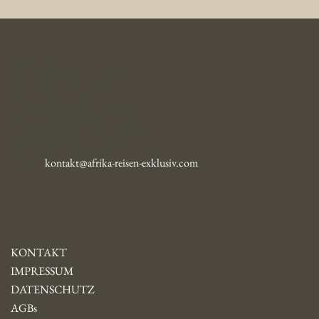
Afrika Reisen Exklusiv
Karl-Simrock-Str. 64b
D-53604 Bad Honnef / Rhein
Telefon (49) 0 22 24 - 90 03 63
Fax (49) 0 22 24 - 90 03 64
E-Mail:
kontakt@afrika-reisen-exklusiv.com
KONTAKT
IMPRESSUM
DATENSCHUTZ
AGBs