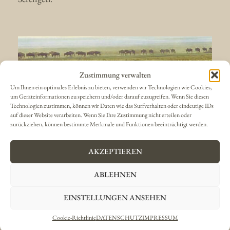
Zustimmung verwalten
Tierwanderung
Um Ihnen ein optimales Erlebnis zu bieten, verwenden wir Technologien wie Cookies,
um Geräteinformationen zu speichern und/oder darauf zuzugreifen. Wenn Sie diesen
Technologien zustimmen, können wir Daten wie das Surfverhalten oder eindeutige IDs
Das Beste, was Ostafrika zu bieten
auf dieser Website verarbeiten. Wenn Sie Ihre Zustimmung nicht erteilen oder
zurückziehen, können bestimmte Merkmale und Funktionen beeinträchtigt werden.
hat ...
AKZEPTIEREN
Ruaha Nationalpark
ABLEHNEN
EINSTELLUNGEN ANSEHEN
Cookie-Richtlinie
DATENSCHUTZ
IMPRESSUM