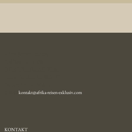
Afrika Reisen Exklusiv
Karl-Simrock-Str. 64b
D-53604 Bad Honnef / Rhein
Telefon (49) 0 22 24 - 90 03 63
Fax (49) 0 22 24 - 90 03 64
E-Mail:
kontakt@afrika-reisen-exklusiv.com
KONTAKT