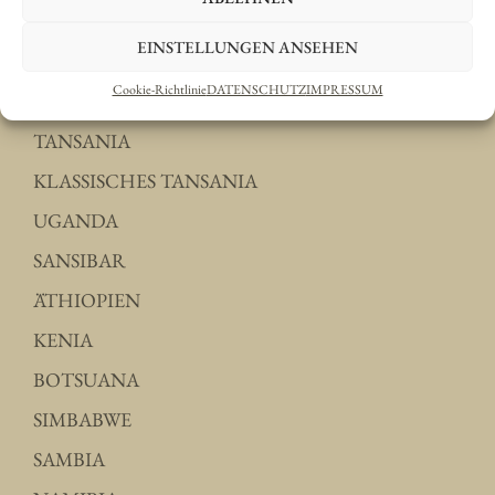
EINSTELLUNGEN ANSEHEN
Unser Katalog
Cookie-Richtlinie
DATENSCHUTZ
IMPRESSUM
TANSANIA
KLASSISCHES TANSANIA
UGANDA
SANSIBAR
ÄTHIOPIEN
KENIA
BOTSUANA
SIMBABWE
SAMBIA