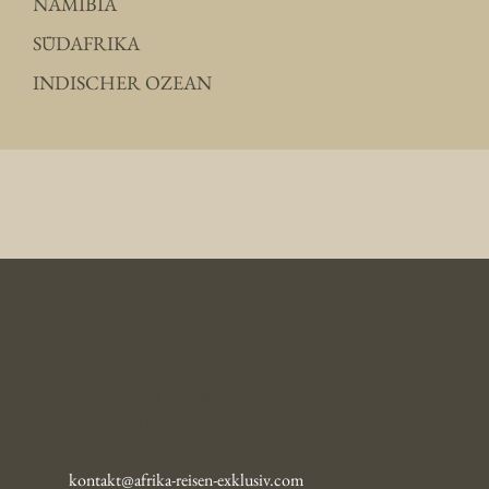
NAMIBIA
SÜDAFRIKA
INDISCHER OZEAN
Afrika Reisen Exklusiv
Karl-Simrock-Str. 64b
D-53604 Bad Honnef / Rhein
Telefon (49) 0 22 24 - 90 03 63
Fax (49) 0 22 24 - 90 03 64
E-Mail:
kontakt@afrika-reisen-exklusiv.com