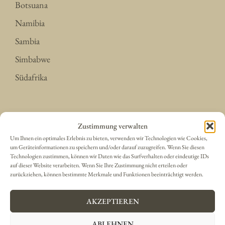
Botsuana
Namibia
Sambia
Simbabwe
Südafrika
Der Indische Ozean
Zustimmung verwalten
Um Ihnen ein optimales Erlebnis zu bieten, verwenden wir Technologien wie Cookies,
um Geräteinformationen zu speichern und/oder darauf zuzugreifen. Wenn Sie diesen
Insel La Réunion
Technologien zustimmen, können wir Daten wie das Surfverhalten oder eindeutige IDs
auf dieser Website verarbeiten. Wenn Sie Ihre Zustimmung nicht erteilen oder
Madagaskar
zurückziehen, können bestimmte Merkmale und Funktionen beeinträchtigt werden.
Mauritius
AKZEPTIEREN
Seychellen
ABLEHNEN