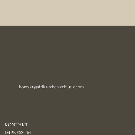
Afrika Reisen Exklusiv
Karl-Simrock-Str. 64b
D-53604 Bad Honnef / Rhein
Telefon (49) 0 22 24 - 90 03 63
Fax (49) 0 22 24 - 90 03 64
E-Mail:
kontakt@afrika-reisen-exklusiv.com
KONTAKT
IMPRESSUM