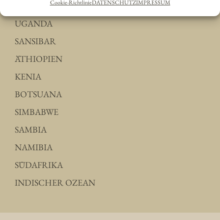
Cookie-Richtlinie
DATENSCHUTZ
IMPRESSUM
KLASSISCHES TANSANIA
UGANDA
SANSIBAR
ÄTHIOPIEN
KENIA
BOTSUANA
SIMBABWE
SAMBIA
NAMIBIA
SÜDAFRIKA
INDISCHER OZEAN